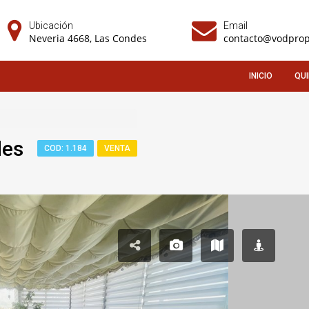
Ubicación
Email
Neveria 4668, Las Condes
contacto@vodprop
INICIO
QU
des
COD: 1.184
VENTA