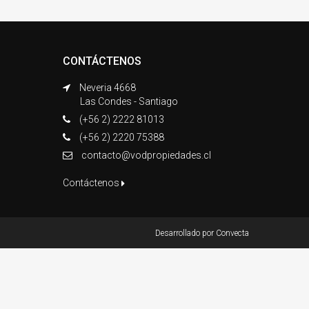
CONTÁCTENOS
Neveria 4668
Las Condes - Santiago
(+56 2) 2222 81013
(+56 2) 2220 75388
contacto@vodpropiedades.cl
Contáctenos
Desarrollado por
Convecta