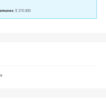
comunes:
$ 210.000
a